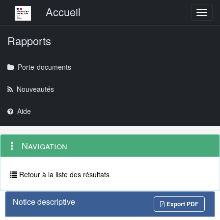
Menu principal
Accueil
Toggl
Rapports
Porte-documents
Nouveautés
Aide
Menu
Navigation
Navigation
contextuel
et
outils
annexes
Retour à la liste des résultats
Notice descriptive
Export PDF