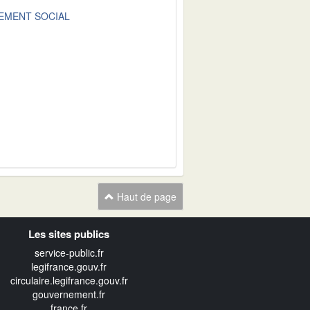
EMENT SOCIAL
Haut de page
Les sites publics
service-public.fr
legifrance.gouv.fr
circulaire.legifrance.gouv.fr
gouvernement.fr
france.fr