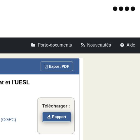
Menu
d'acce
Porte-documents
Nouveautés
Aide
Export PDF
t et l'UESL
Télécharger :
Rapport
 (CGPC)