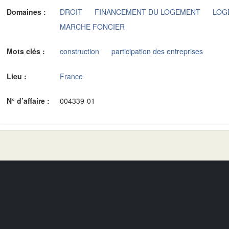
Domaines :
DROIT
FINANCEMENT DU LOGEMENT
LOG
MARCHE FONCIER
Mots clés :
construction
participation des entreprises
Lieu :
France
N° d’affaire :
004339-01