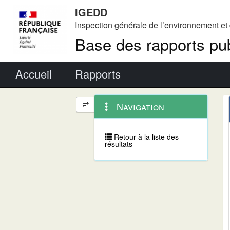
IGEDD
Inspection générale de l’environnement e
Base des rapports pub
Menu principal
Accueil
Rapports
Menu
Navigation
Navigation
contextuel
et
outils
annexes
Retour à la liste des
résultats