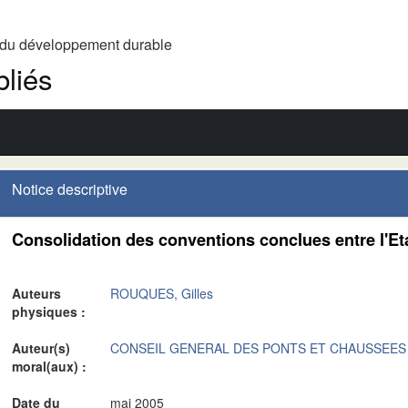
t du développement durable
liés
Notice descriptive
Consolidation des conventions conclues entre l'Eta
Auteurs
ROUQUES, Gilles
physiques :
Auteur(s)
CONSEIL GENERAL DES PONTS ET CHAUSSEES
moral(aux) :
Date du
mai 2005