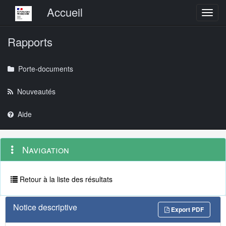
Menu principal
Accueil
Toggl
Rapports
Porte-documents
Nouveautés
Aide
Menu
Navigation
Navigation
contextuel
et
outils
annexes
Retour à la liste des résultats
Notice descriptive
Export PDF