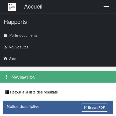
Menu principal
Accueil
Toggl
Rapports
Porte-documents
Nouveautés
Aide
Menu
Navigation
Navigation
contextuel
et
outils
annexes
Retour à la liste des résultats
Notice descriptive
Export PDF