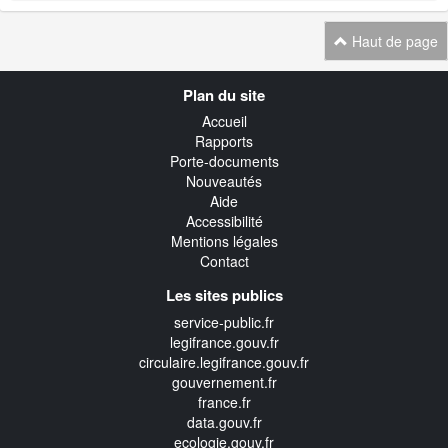
Haut de page
Navigation
Plan du site
transverse
Accueil
Rapports
Porte-documents
Nouveautés
Aide
Accessibilité
Mentions légales
Contact
Les sites publics
service-public.fr
legifrance.gouv.fr
circulaire.legifrance.gouv.fr
gouvernement.fr
france.fr
data.gouv.fr
ecologie.gouv.fr