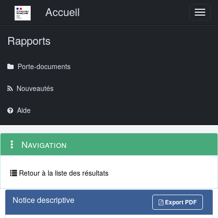
Menu principal
Accueil
Toggl
Rapports
Porte-documents
Nouveautés
Aide
Menu
Navigation
Navigation
contextuel
et
outils
annexes
Retour à la liste des résultats
Notice descriptive
Export PDF