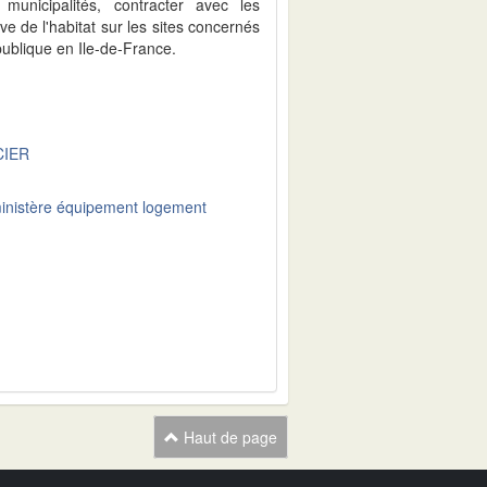
municipalités, contracter avec les
ive de l'habitat sur les sites concernés
 publique en Ile-de-France.
CIER
inistère équipement logement
Haut de page