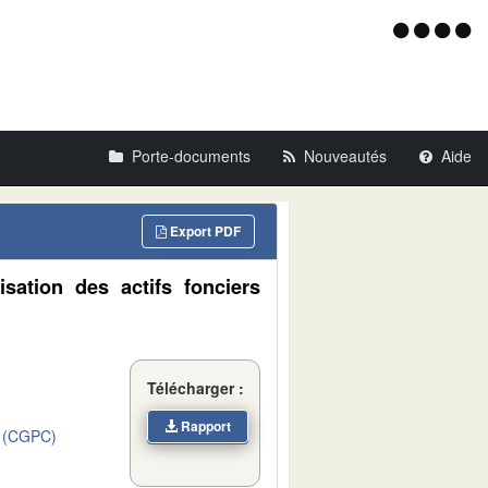
Menu
d'acce
Porte-documents
Nouveautés
Aide
Export PDF
isation des actifs fonciers
Télécharger :
Rapport
 (CGPC)