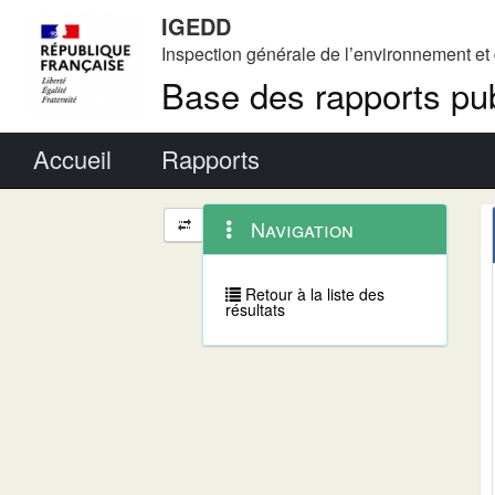
IGEDD
Inspection générale de l’environnement e
Base des rapports pub
Menu principal
Accueil
Rapports
Menu
Navigation
Navigation
contextuel
et
outils
annexes
Retour à la liste des
résultats