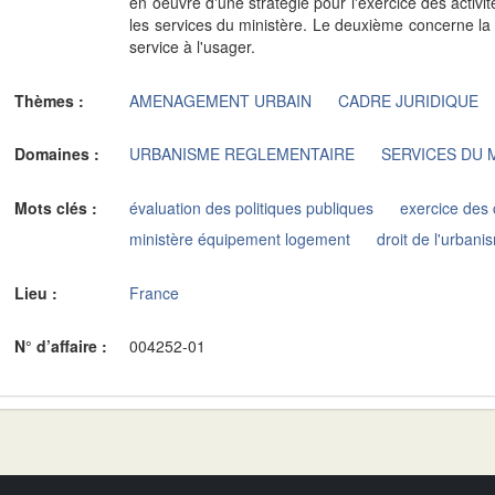
en oeuvre d'une stratégie pour l'exercice des activit
les services du ministère. Le deuxième concerne l
service à l'usager.
Thèmes :
AMENAGEMENT URBAIN
CADRE JURIDIQUE
Domaines :
URBANISME REGLEMENTAIRE
SERVICES DU 
Mots clés :
évaluation des politiques publiques
exercice des
ministère équipement logement
droit de l'urbani
Lieu :
France
N° d’affaire :
004252-01