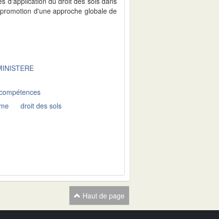
és d'application du droit des sols dans
a promotion d'une approche globale de
MINISTERE
 compétences
sme
droit des sols
Haut de page