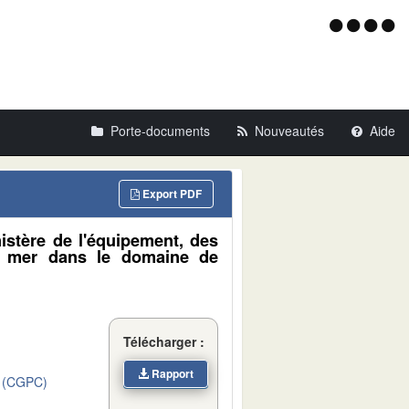
Menu
d'acce
Porte-documents
Nouveautés
Aide
Export PDF
nistère de l'équipement, des
la mer dans le domaine de
Télécharger :
Rapport
 (CGPC)