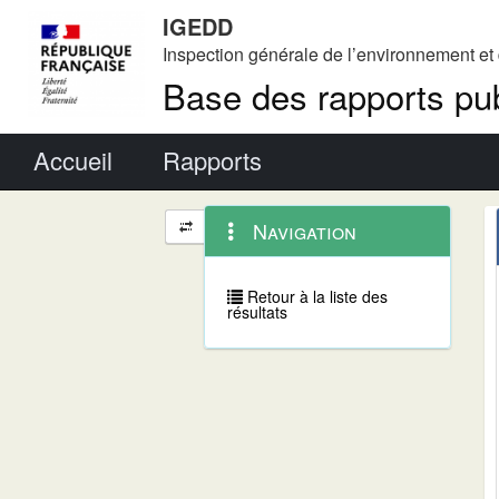
IGEDD
Inspection générale de l’environnement e
Base des rapports pub
Menu principal
Accueil
Rapports
Menu
Navigation
Navigation
contextuel
et
outils
annexes
Retour à la liste des
résultats