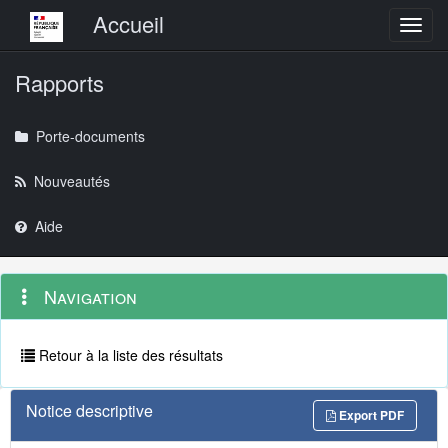
Menu principal
Accueil
Toggl
Rapports
Porte-documents
Nouveautés
Aide
Menu
Navigation
Navigation
contextuel
et
outils
annexes
Retour à la liste des résultats
Notice descriptive
Export PDF