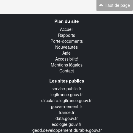
Haut de page
Navigation
Plan du site
transverse
Accueil
Rapports
Porte-documents
Nouveautés
Aide
Accessibilité
Mentions légales
Contact
Les sites publics
service-public.fr
legifrance.gouv.fr
circulaire.legifrance.gouv.fr
gouvernement.fr
france.fr
data.gouv.fr
ecologie.gouv.fr
igedd.developpement-durable.gouv.fr