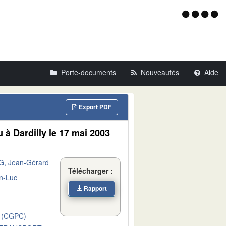
Menu
d'acce
Porte-documents
Nouveautés
Aide
Export PDF
 à Dardilly le 17 mai 2003
, Jean-Gérard
Télécharger :
n-Luc
Rapport
 (CGPC)