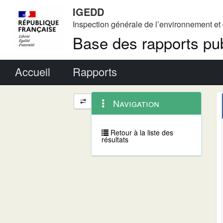
IGEDD
Inspection générale de l’environnement e
Base des rapports pub
Menu principal
Accueil
Rapports
Menu
Navigation
Navigation
contextuel
et
outils
annexes
Retour à la liste des
résultats