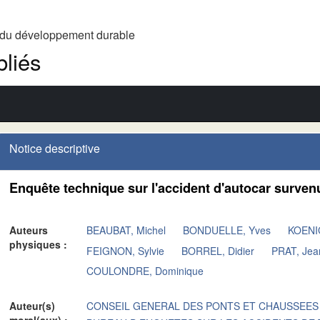
t du développement durable
liés
Notice descriptive
Enquête technique sur l'accident d'autocar survenu
Auteurs
BEAUBAT, Michel
BONDUELLE, Yves
KOENIG
physiques :
FEIGNON, Sylvie
BORREL, Didier
PRAT, Jea
COULONDRE, Dominique
Auteur(s)
CONSEIL GENERAL DES PONTS ET CHAUSSEES
moral(aux) :