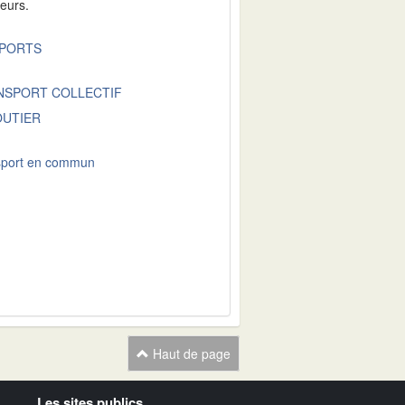
eurs.
PORTS
NSPORT COLLECTIF
OUTIER
sport en commun
Haut de page
Les sites publics