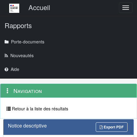
Menu principal
Accueil
Toggl
Rapports
Porte-documents
Nouveautés
Aide
Menu
Navigation
Navigation
contextuel
et
outils
annexes
Retour à la liste des résultats
Notice descriptive
Export PDF