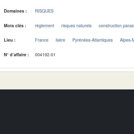
Domaines :
RISQUES
Mots clés :
règlement
risques naturels
construction para
Lieu :
France
Isère
Pyrénées-Atlantiques
Alpes-
N° d’affaire :
004192-01