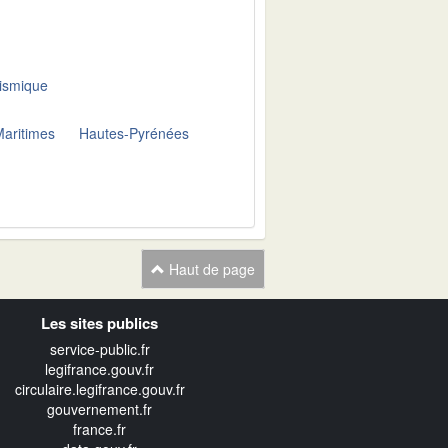
sismique
Maritimes
Hautes-Pyrénées
Haut de page
Les sites publics
service-public.fr
legifrance.gouv.fr
circulaire.legifrance.gouv.fr
gouvernement.fr
france.fr