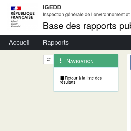
IGEDD
Inspection générale de l’environnement e
Base des rapports pub
Menu principal
Accueil
Rapports
Menu
Navigation
Navigation
contextuel
et
outils
annexes
Retour à la liste des
résultats