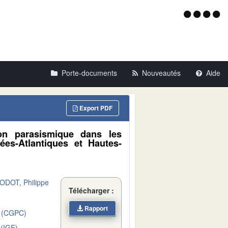
Menu
d'acce
Porte-documents
Nouveautés
Aide
Export PDF
ion parasismique dans les
ées-Atlantiques et Hautes-
DOT, Philippe
Télécharger :
Rapport
 (CGPC)
(IGE)