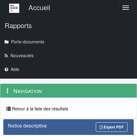
Menu principal
Accueil
Toggl
Rapports
Porte-documents
Nouveautés
Aide
Menu
Navigation
Navigation
contextuel
et
outils
annexes
Retour à la liste des résultats
Notice descriptive
Export PDF