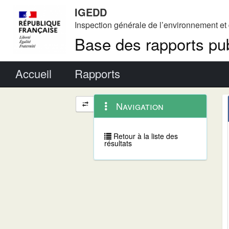
IGEDD
Inspection générale de l’environnement e
Base des rapports pub
Menu principal
Accueil
Rapports
Menu
Navigation
Navigation
contextuel
et
outils
annexes
Retour à la liste des
résultats