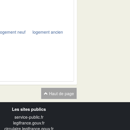
logement neuf
logement ancien
Haut de page
Les sites publics
service-public.fr
legifrance.gouv.fr
circulaire.legifrance.gouv.fr