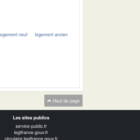
logement neuf
logement ancien
Haut de page
Les sites publics
service-public.fr
legifrance.gouv.fr
circulaire.legifrance.gouv.fr