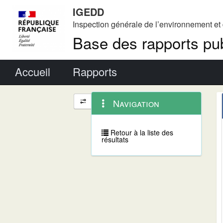
IGEDD
Inspection générale de l’environnement e
Base des rapports pub
Menu principal
Accueil
Rapports
Menu
Navigation
Navigation
contextuel
et
outils
annexes
Retour à la liste des
résultats