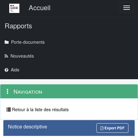
Menu principal
Accueil
Toggl
Rapports
Porte-documents
Nouveautés
Aide
Menu
Navigation
Navigation
contextuel
et
outils
annexes
Retour à la liste des résultats
Notice descriptive
Export PDF