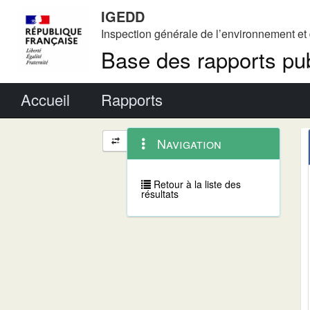
IGEDD
Inspection générale de l’environnement e
Base des rapports pub
Menu principal
Accueil
Rapports
Menu
Navigation
Navigation
contextuel
et
outils
annexes
Retour à la liste des
résultats