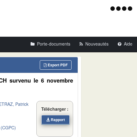
Menu
d'acce
Porte-documents
Nouveautés
Aide
Export PDF
ICH survenu le 6 novembre
TRAZ, Patrick
Télécharger :
Rapport
 (CGPC)