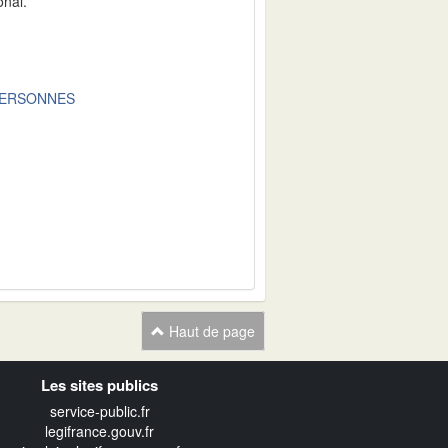
onal.
PERSONNES
Haut de page
Les sites publics
service-public.fr
legifrance.gouv.fr