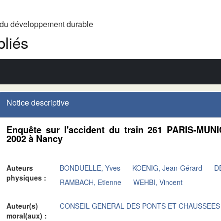
t du développement durable
liés
Notice descriptive
Enquête sur l'accident du train 261 PARIS-MUN
2002 à Nancy
Auteurs
BONDUELLE, Yves
KOENIG, Jean-Gérard
DE
physiques :
RAMBACH, Etienne
WEHBI, Vincent
Auteur(s)
CONSEIL GENERAL DES PONTS ET CHAUSSEES
moral(aux) :