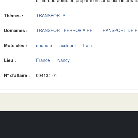
d'interopérabilité en préparation sur le plan internati
Thèmes :
TRANSPORTS
Domaines :
TRANSPORT FERROVIAIRE
TRANSPORT DE 
Mots clés :
enquête
accident
train
Lieu :
France
Nancy
N° d’affaire :
004134-01