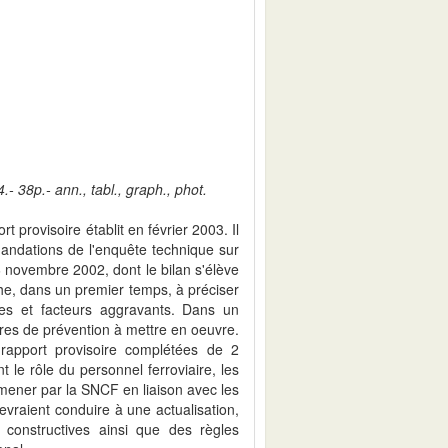
- 38p.- ann., tabl., graph., phot.
t provisoire établit en février 2003. Il
andations de l'enquête technique sur
e 6 novembre 2002, dont le bilan s'élève
he, dans un premier temps, à préciser
uses et facteurs aggravants. Dans un
res de prévention à mettre en oeuvre.
apport provisoire complétées de 2
le rôle du personnel ferroviaire, les
à mener par la SNCF en liaison avec les
evraient conduire à une actualisation,
 constructives ainsi que des règles