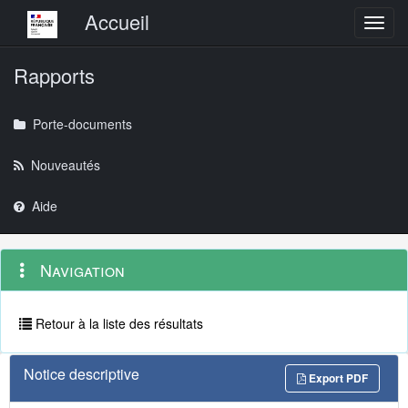
Menu principal
Accueil
Toggl
Rapports
Porte-documents
Nouveautés
Aide
Menu
Navigation
Navigation
contextuel
et
outils
annexes
Retour à la liste des résultats
Notice descriptive
Export PDF