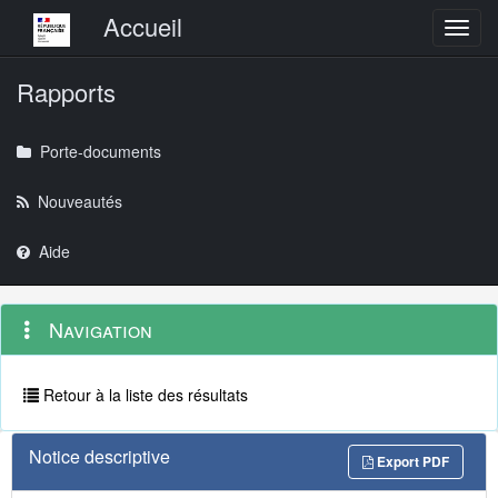
Menu principal
Accueil
Toggl
Rapports
Porte-documents
Nouveautés
Aide
Menu
Navigation
Navigation
contextuel
et
outils
annexes
Retour à la liste des résultats
Notice descriptive
Export PDF