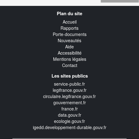
Navigation
Plan du site
transverse
Accueil
Rapports
Porte-documents
Nouveautés
Aide
Accessibilité
Mentions légales
Contact
Les sites publics
service-public.fr
legifrance.gouv.fr
circulaire.legifrance.gouv.fr
gouvernement.fr
france.fr
data.gouv.fr
ecologie.gouv.fr
igedd.developpement-durable.gouv.fr