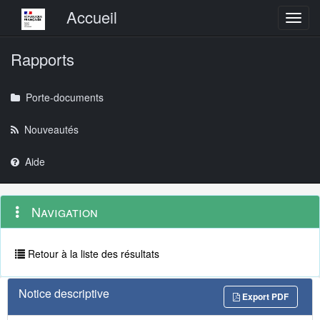
Menu principal
Accueil
Toggl
Rapports
Porte-documents
Nouveautés
Aide
Menu
Navigation
Navigation
contextuel
et
outils
annexes
Retour à la liste des résultats
Notice descriptive
Export PDF