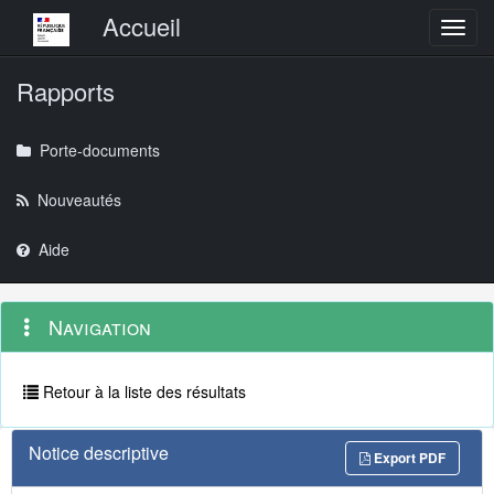
Menu principal
Accueil
Toggl
Rapports
Porte-documents
Nouveautés
Aide
Menu
Navigation
Navigation
contextuel
et
outils
annexes
Retour à la liste des résultats
Notice descriptive
Export PDF