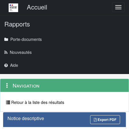
Menu principal
Accueil
Toggl
Rapports
Porte-documents
Nouveautés
Aide
Menu
Navigation
Navigation
contextuel
et
outils
annexes
Retour à la liste des résultats
Notice descriptive
Export PDF