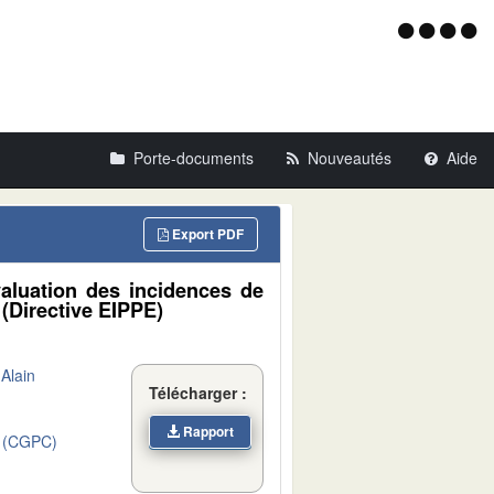
Menu
d'acce
Porte-documents
Nouveautés
Aide
Export PDF
valuation des incidences de
(Directive EIPPE)
Alain
Télécharger :
Rapport
 (CGPC)