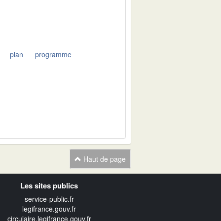
plan
programme
Haut de page
Les sites publics
service-public.fr
legifrance.gouv.fr
circulaire.legifrance.gouv.fr