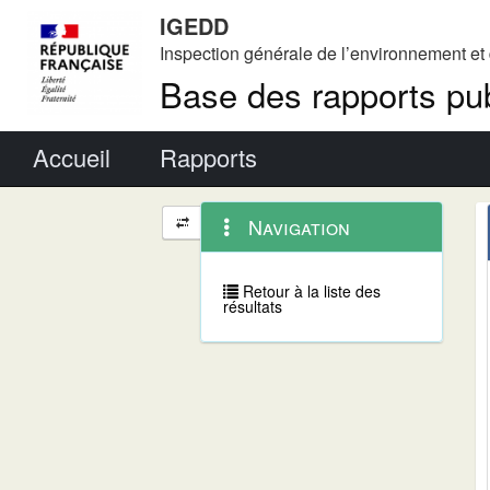
IGEDD
Inspection générale de l’environnement e
Base des rapports pub
Menu principal
Accueil
Rapports
Menu
Navigation
Navigation
contextuel
et
outils
annexes
Retour à la liste des
résultats