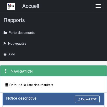
Menu principal
Accueil
Toggl
Rapports
Porte-documents
Nouveautés
Aide
Menu
Navigation
Navigation
contextuel
et
outils
annexes
Retour à la liste des résultats
Notice descriptive
Export PDF