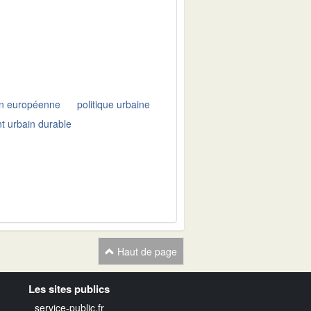
on européenne
politique urbaine
 urbain durable
Haut de page
Les sites publics
service-public.fr