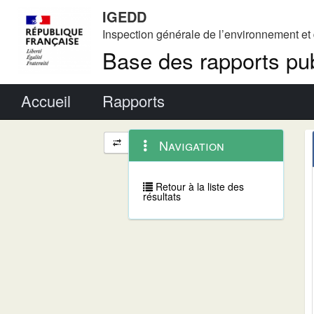
IGEDD
Inspection générale de l’environnement e
Base des rapports pub
Menu principal
Accueil
Rapports
Menu
Navigation
Navigation
contextuel
et
outils
annexes
Retour à la liste des
résultats