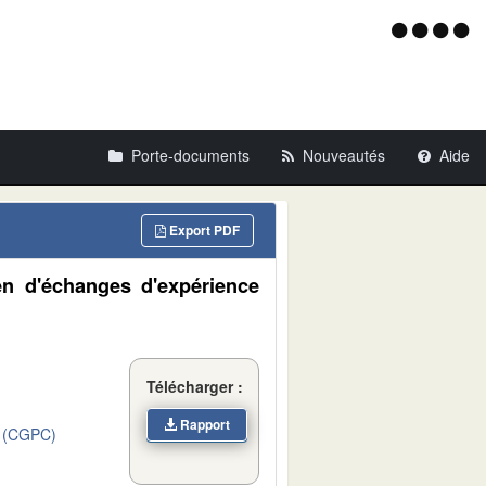
Menu
d'acce
Porte-documents
Nouveautés
Aide
Export PDF
n d'échanges d'expérience
Télécharger :
Rapport
 (CGPC)