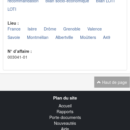
recommandation
bilan socio-économique
bilan LOTI
LOTI
Lieu :
France
Isère
Drôme
Grenoble
Valence
Savoie
Montmélian
Albertville
Moûtiers
A49
N° d’affaire :
003041-01
Haut de page
Navigation
Plan du site
transverse
Accueil
Rapports
Porte-documents
Nouveautés
Aide