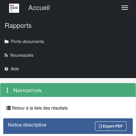
Menu principal
Accueil
Toggl
Rapports
Porte-documents
Nouveautés
Aide
Menu
Navigation
Navigation
contextuel
et
outils
annexes
Retour à la liste des résultats
Notice descriptive
Export PDF